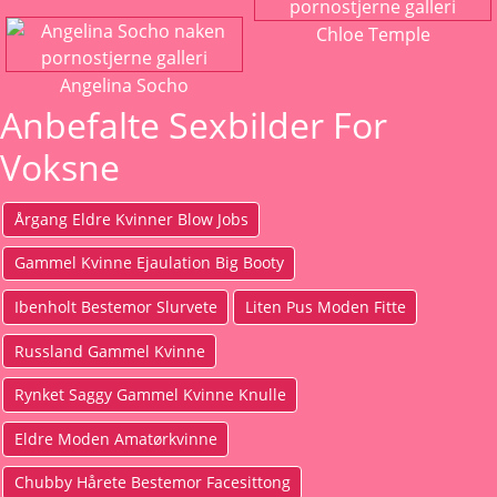
Chloe Temple
Angelina Socho
Anbefalte Sexbilder For
Voksne
Årgang Eldre Kvinner Blow Jobs
Gammel Kvinne Ejaulation Big Booty
Ibenholt Bestemor Slurvete
Liten Pus Moden Fitte
Russland Gammel Kvinne
Rynket Saggy Gammel Kvinne Knulle
Eldre Moden Amatørkvinne
Chubby Hårete Bestemor Facesittong