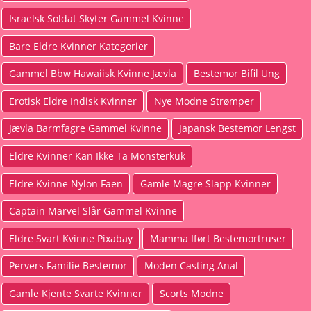
Israelsk Soldat Skyter Gammel Kvinne
Bare Eldre Kvinner Kategorier
Gammel Bbw Hawaiisk Kvinne Jævla
Bestemor Bifil Ung
Erotisk Eldre Indisk Kvinner
Nye Modne Strømper
Jævla Barmfagre Gammel Kvinne
Japansk Bestemor Lengst
Eldre Kvinner Kan Ikke Ta Monsterkuk
Eldre Kvinne Nylon Faen
Gamle Magre Slapp Kvinner
Captain Marvel Slår Gammel Kvinne
Eldre Svart Kvinne Pixabay
Mamma Iført Bestemortruser
Pervers Familie Bestemor
Moden Casting Anal
Gamle Kjente Svarte Kvinner
Scorts Modne