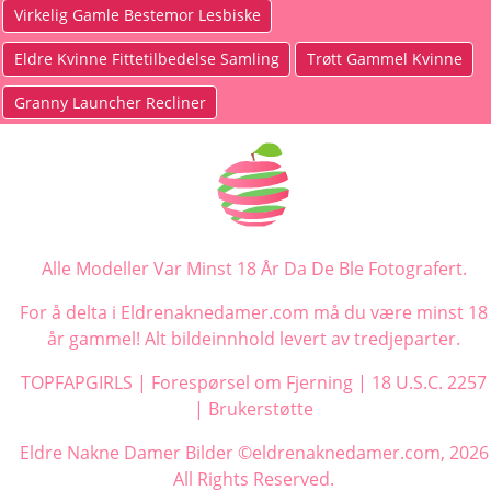
Virkelig Gamle Bestemor Lesbiske
Eldre Kvinne Fittetilbedelse Samling
Trøtt Gammel Kvinne
Granny Launcher Recliner
Alle Modeller Var Minst 18 År Da De Ble Fotografert.
For å delta i Eldrenaknedamer.com må du være minst 18
år gammel! Alt bildeinnhold levert av tredjeparter.
TOPFAPGIRLS
|
Forespørsel om Fjerning
|
18 U.S.C. 2257
|
Brukerstøtte
Eldre Nakne Damer Bilder ©eldrenaknedamer.com, 2026
All Rights Reserved.