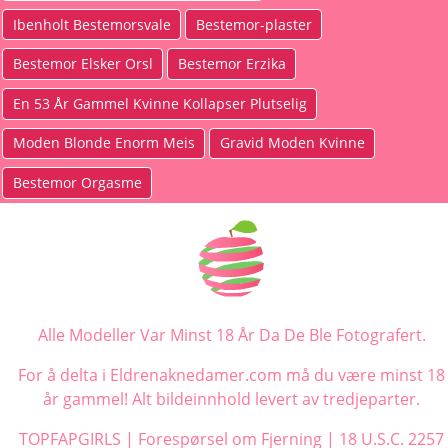
Ibenholt Bestemorsvale
Bestemor-plaster
Bestemor Elsker Orsl
Bestemor Erzika
En 53 År Gammel Kvinne Kollapser Plutselig
Moden Blonde Enorm Meis
Gravid Moden Kvinne
Bestemor Orgasme
Alle Modeller Var Minst 18 År Da De Ble Fotografert.
For å delta i Eldrenaknedamer.com må du være minst 18
år gammel! Alt bildeinnhold levert av tredjeparter.
TOPFAPGIRLS
|
Forespørsel om Fjerning
|
18 U.S.C. 2257