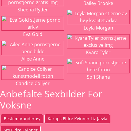
Bailey Brooke
Sheena Ryder
Leyla Morgan
Eva Gold
Kyara Tyler
Ailee Anne
Sofi Shane
Candice Collyer
Anbefalte Sexbilder For
Voksne
Bestemorundertøy
Karups Eldre Kvinner Liz Jævla
Srs Eldre Kvinner