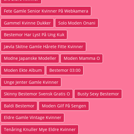
Fete Gamle Senior Kvinner På Webkamera
Gammel Kvinne Dukker
Solo Moden Onani
Bestemor Har Lyst På Ung Kuk
Jævla Skitne Gamle Hårete Fitte Kvinner
Modne Japanske Modeller
Moden Mamma O
Moden Ekte Album
Bestemor 03:00
Unge Jenter Gamle Kvinner
Skinny Bestemor Svensk Gratis O
Busty Sexy Bestemor
Baldi Bestemor
Moden Gilf På Sengen
Eldre Gamle Vintage Kvinner
Tenåring Knuller Mye Eldre Kvinner