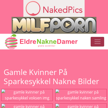
Gamle Kvinner På
Sparkesykkel Nakne Bilder