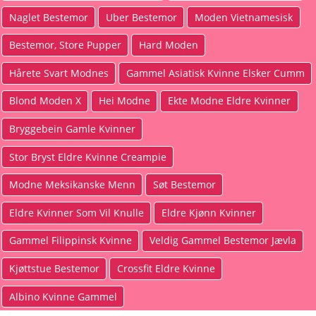
Naglet Bestemor
Uber Bestemor
Moden Vietnamesisk
Bestemor, Store Pupper
Hard Moden
Hårete Svart Modnes
Gammel Asiatisk Kvinne Elsker Cumm
Blond Moden X
Hei Modne
Ekte Modne Eldre Kvinner
Bryggebein Gamle Kvinner
Stor Bryst Eldre Kvinne Creampie
Modne Meksikanske Menn
Søt Bestemor
Eldre Kvinner Som Vil Knulle
Eldre Kjønn Kvinner
Gammel Filippinsk Kvinne
Veldig Gammel Bestemor Jævla
Kjøttstue Bestemor
Crossfit Eldre Kvinne
Albino Kvinne Gammel