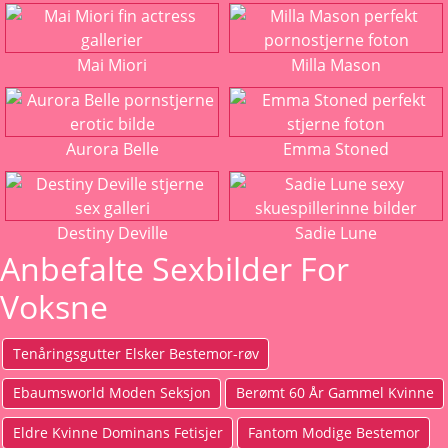
Mai Miori
Milla Mason
Aurora Belle
Emma Stoned
Destiny Deville
Sadie Lune
Anbefalte Sexbilder For
Voksne
Tenåringsgutter Elsker Bestemor-røv
Ebaumsworld Moden Seksjon
Berømt 60 År Gammel Kvinne
Eldre Kvinne Dominans Fetisjer
Fantom Modige Bestemor