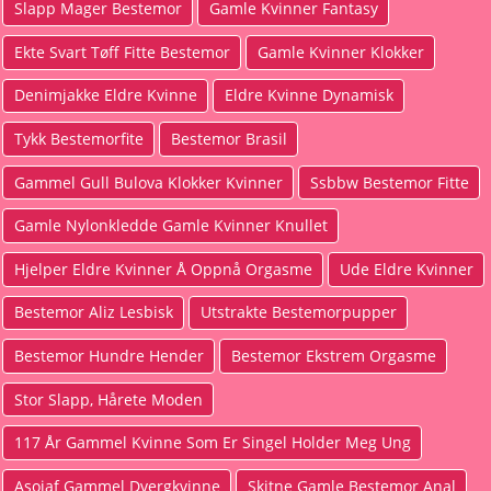
Slapp Mager Bestemor
Gamle Kvinner Fantasy
Ekte Svart Tøff Fitte Bestemor
Gamle Kvinner Klokker
Denimjakke Eldre Kvinne
Eldre Kvinne Dynamisk
Tykk Bestemorfite
Bestemor Brasil
Gammel Gull Bulova Klokker Kvinner
Ssbbw Bestemor Fitte
Gamle Nylonkledde Gamle Kvinner Knullet
Hjelper Eldre Kvinner Å Oppnå Orgasme
Ude Eldre Kvinner
Bestemor Aliz Lesbisk
Utstrakte Bestemorpupper
Bestemor Hundre Hender
Bestemor Ekstrem Orgasme
Stor Slapp, Hårete Moden
117 År Gammel Kvinne Som Er Singel Holder Meg Ung
Asoiaf Gammel Dvergkvinne
Skitne Gamle Bestemor Anal