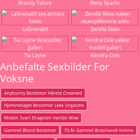
Brandy Talore
Betty Sparks
LaSirena69
Zerella Skies
Tia Layne
Kendra Cole
Anbefalte Sexbilder For
Voksne
Anybunny Bestemor Hårete Creamed
Hjemmelaget Bestemor Leke Orgasme
Moden Svart Dragesen Vanilje Wow
Gammel Blond Bestemor
70 År Gammel Brasiliansk Kvinne