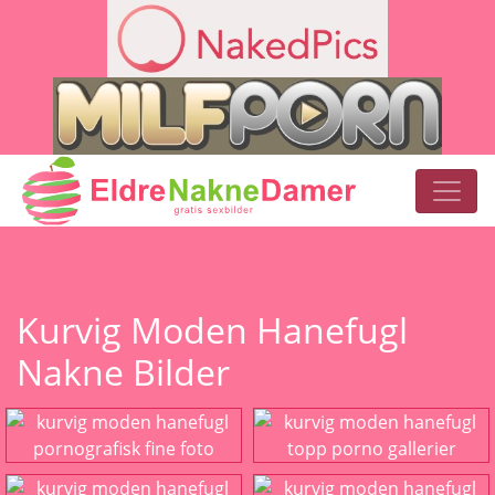
Kurvig Moden Hanefugl
Nakne Bilder