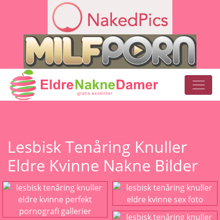
Lesbisk Tenåring Knuller
Eldre Kvinne Nakne Bilder