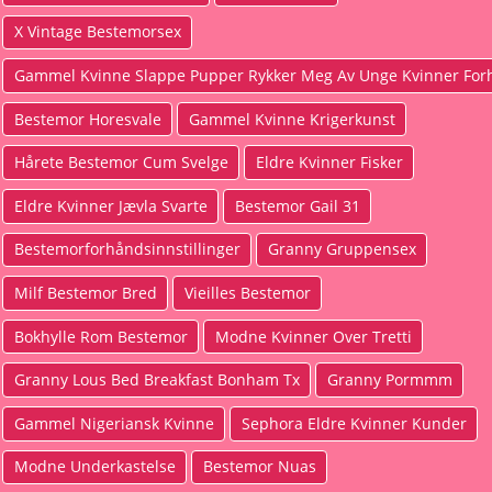
X Vintage Bestemorsex
Gammel Kvinne Slappe Pupper Rykker Meg Av Unge Kvinner For
Bestemor Horesvale
Gammel Kvinne Krigerkunst
Hårete Bestemor Cum Svelge
Eldre Kvinner Fisker
Eldre Kvinner Jævla Svarte
Bestemor Gail 31
Bestemorforhåndsinnstillinger
Granny Gruppensex
Milf Bestemor Bred
Vieilles Bestemor
Bokhylle Rom Bestemor
Modne Kvinner Over Tretti
Granny Lous Bed Breakfast Bonham Tx
Granny Pormmm
Gammel Nigeriansk Kvinne
Sephora Eldre Kvinner Kunder
Modne Underkastelse
Bestemor Nuas