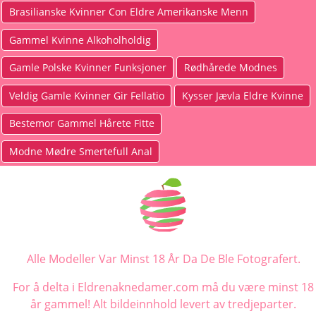
Brasilianske Kvinner Con Eldre Amerikanske Menn
Gammel Kvinne Alkoholholdig
Gamle Polske Kvinner Funksjoner
Rødhårede Modnes
Veldig Gamle Kvinner Gir Fellatio
Kysser Jævla Eldre Kvinne
Bestemor Gammel Hårete Fitte
Modne Mødre Smertefull Anal
Alle Modeller Var Minst 18 År Da De Ble Fotografert.
For å delta i Eldrenaknedamer.com må du være minst 18
år gammel! Alt bildeinnhold levert av tredjeparter.