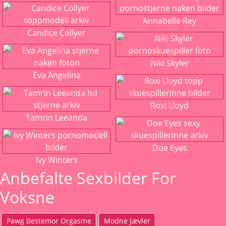
Annabelle Rey
Candice Collyer
Niki Skyler
Eva Angelina
Roxi Lloyd
Tamrin Leeanda
Doe Eyes
Ivy Winters
Anbefalte Sexbilder For
Voksne
Pawg Bestemor Orgasme
Modne Jævler