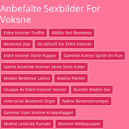
Anbefalte Sexbilder For
Voksne
Eldre Kvinner Truffet
400lbs Feit Bestemor
Bestemor Jojo
50-tallsstil For Eldre Kvinner
Eldre Kvinner Faste Pupper
Gammel Kvinne Spiste En Flue
Gamle Asiatiske Kvinner Jævla Store Kuker
Moden Bestemor Latino
Modne Palmer
Gruppe Av Eldre Kvinner Venner
Bundet Moden Sex
Interracial Bestemor Orgie
Nakne Bestemorrumper
Gammel Svart Kvinne Kroppsbygger
Modne Lesbiske Pumaer
Mormor Melkepupper