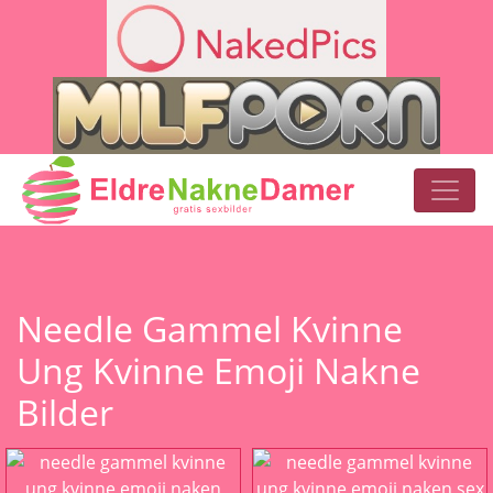
Needle Gammel Kvinne
Ung Kvinne Emoji Nakne
Bilder