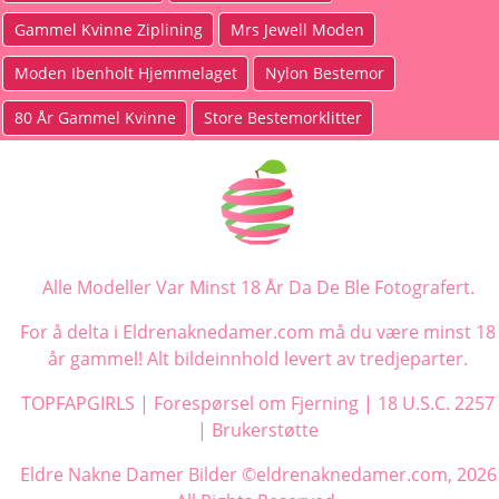
Gammel Kvinne Ziplining
Mrs Jewell Moden
Moden Ibenholt Hjemmelaget
Nylon Bestemor
80 År Gammel Kvinne
Store Bestemorklitter
Alle Modeller Var Minst 18 År Da De Ble Fotografert.
For å delta i Eldrenaknedamer.com må du være minst 18
år gammel! Alt bildeinnhold levert av tredjeparter.
TOPFAPGIRLS
|
Forespørsel om Fjerning
|
18 U.S.C. 2257
|
Brukerstøtte
Eldre Nakne Damer Bilder ©eldrenaknedamer.com, 2026