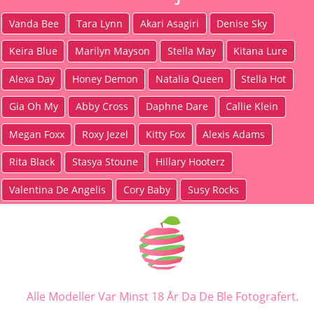
Vanda Bee
Tara Lynn
Akari Asagiri
Denise Sky
Keira Blue
Marilyn Mayson
Stella May
Kitana Lure
Alexa Day
Honey Demon
Natalia Queen
Stella Hot
Gia Oh My
Abby Cross
Daphne Dare
Callie Klein
Megan Foxx
Roxy Jezel
Kitty Fox
Alexis Adams
Rita Black
Stasya Stoune
Hillary Hooterz
Valentina De Angelis
Cory Baby
Susy Rocks
Alle Modeller Var Minst 18 År Da De Ble Fotografert.